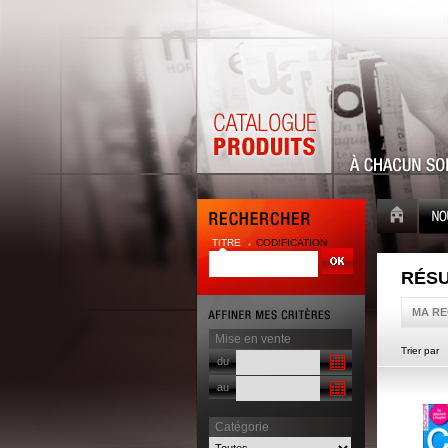
TITRE
CODIFICATION
RÉSU
MA R
Mise en vente
Trier par
du
au
Catégorie