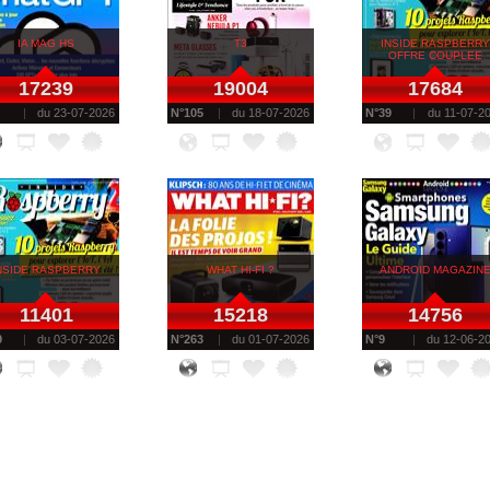
IA MAG HS
T3
INSIDE RASPBERRY
OFFRE COUPLEE
17239
19004
17684
du
23-07-2026
N°
105
du
18-07-2026
N°
39
du
11-07-2
NSIDE RASPBERRY
WHAT HI-FI ?
ANDROID MAGAZIN
11401
15218
14756
9
du
03-07-2026
N°
263
du
01-07-2026
N°
9
du
12-06-2