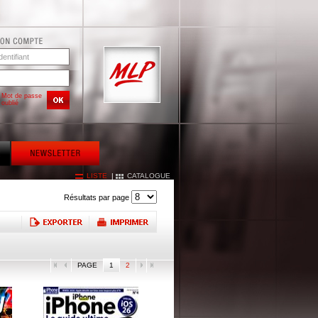
Mot de passe
oublié
LISTE
|
CATALOGUE
Résultats par page
PAGE
1
2