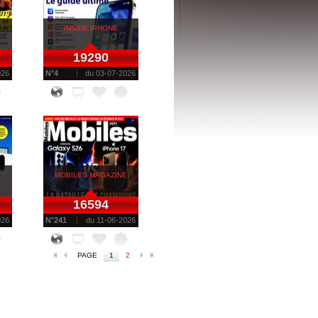
INSIDE IPHONE
19290
026
N°
4
du
03-07-2026
E
MOBILES MAGAZINE
16594
026
N°
241
du
11-06-2026
PAGE
1
2