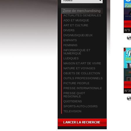
Zone de merchandising
ACTUALITES GENERALES
ADO ET MUSIQUE
ART ET CULTURE
N°
9
DIVERS
DVD/MUSIQUE/JEUX
ENFANTS
FEMININS
INFORMATIQUE ET
NUMERIQUE
LUDIQUES
MAISON ET ART DE VIVRE
NATURE ET VOYAGES
I
OBJETS DE COLLECTION
OUTILS PROFESSIONNELS
PICTURE PEOPLE
PRESSE INTERNATIONALE
N°
3
PRESSE QUOT
REGIONALE
QUOTIDIENS
SPORTS-AUTO-LOISIRS
TELEVISION