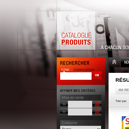
TITRE
CODIFICATION
RÉSU
MA R
Mise en vente
Trier par
du
au
Catégorie