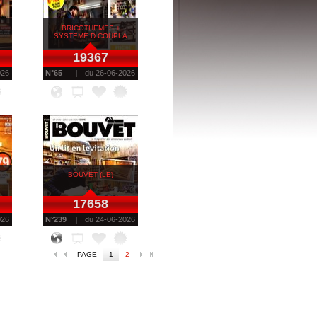
BRICOTHEMES +
SYSTEME D COUPLA
19367
026
N°
65
du
26-06-2026
BOUVET (LE)
17658
026
N°
239
du
24-06-2026
PAGE
1
2