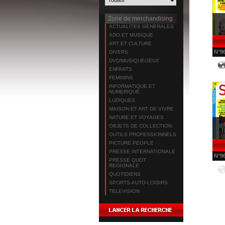
Zone de merchandising
ACTUALITES GENERALES
ADO ET MUSIQUE
ART ET CULTURE
N°
9
DIVERS
DVD/MUSIQUE/JEUX
ENFANTS
FEMININS
INFORMATIQUE ET
NUMERIQUE
LUDIQUES
MAISON ET ART DE VIVRE
NATURE ET VOYAGES
OBJETS DE COLLECTION
OUTILS PROFESSIONNELS
PICTURE PEOPLE
PRESSE INTERNATIONALE
N°
9
PRESSE QUOT
REGIONALE
QUOTIDIENS
SPORTS-AUTO-LOISIRS
TELEVISION