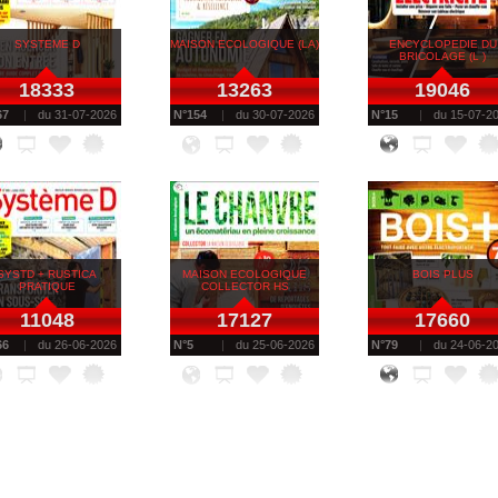
SYSTEME D
MAISON ECOLOGIQUE (LA)
ENCYCLOPEDIE DU
BRICOLAGE (L )
18333
13263
19046
67
du
31-07-2026
N°
154
du
30-07-2026
N°
15
du
15-07-2
SYSTD + RUSTICA
MAISON ECOLOGIQUE
BOIS PLUS
PRATIQUE
COLLECTOR HS
11048
17127
17660
66
du
26-06-2026
N°
5
du
25-06-2026
N°
79
du
24-06-2