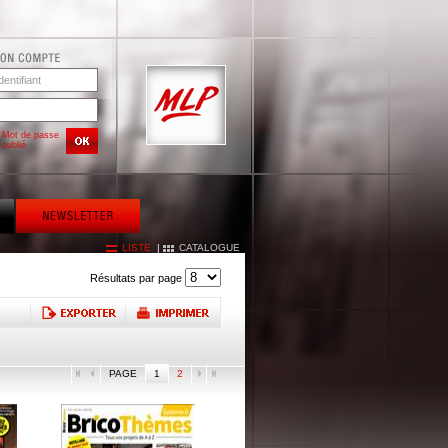
Mot de passe
oublié
LISTE
|
CATALOGUE
Résultats par page
PAGE
1
2