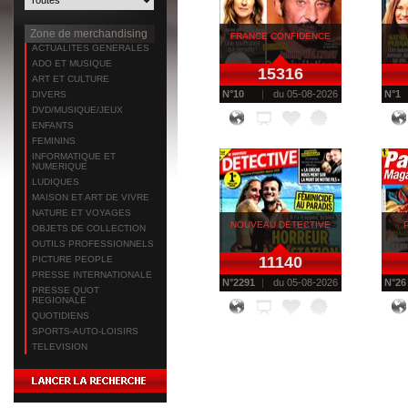
Zone de merchandising
FRANCE CONFIDENCE
ACTUALITES GENERALES
ADO ET MUSIQUE
15316
ART ET CULTURE
N°
10
du
05-08-2026
N°
1
DIVERS
DVD/MUSIQUE/JEUX
ENFANTS
FEMININS
INFORMATIQUE ET
NUMERIQUE
LUDIQUES
MAISON ET ART DE VIVRE
NATURE ET VOYAGES
NOUVEAU DETECTIVE
OBJETS DE COLLECTION
OUTILS PROFESSIONNELS
11140
PICTURE PEOPLE
PRESSE INTERNATIONALE
N°
2291
du
05-08-2026
N°
26
PRESSE QUOT
REGIONALE
QUOTIDIENS
SPORTS-AUTO-LOISIRS
TELEVISION