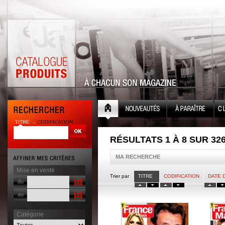
TITRE
CODIFICATION
RÉSULTATS 1 À 8 SUR 32
MA RECHERCHE
Mise en vente
Trier par
TITRE
CODIFICATION
DATE 
du
au
Catégorie